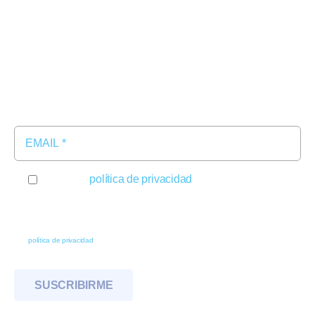
Contacto
Newsletter
Suscríbete y recibe las últimas novedades de nuestros
productos en tu bandeja de entrada
Acepto la
política de privacidad
Información básica sobre protección de datos - Responsable: TDG IBERNAVITAS S.A.
Finalidad: dar respuesta a su solicitud de información, contacto o consulta y enviarle
información sobre nuevos productos, servicios y eventos. Legitimación: Consentimiento
del interesado al marcar la casilla y enviar sus datos. Derechos: Acceder, rectificar y
suprimir los datos, así como otros derechos como se explica en la
política de privacidad