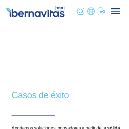
Saltar
al
contenido
Casos de éxito
Aportamos soluciones innovadoras a partir de la
sólida