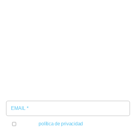
almacenamiento
Sistemas fotovoltaicos
Casos de éxito
Blog
Noticias
Contacto
Newsletter
Suscríbete y recibe las últimas novedades de nuestros
productos en tu bandeja de entrada
Acepto la
política de privacidad
Información básica sobre protección de datos - Responsable: TDG IBERNAVITAS S.A.