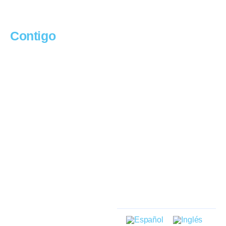
avanzamos más
STRATEGIC PARTNER
Explora
Soporte
Home
Documentación
Sobre nosotros
Intranet
Soluciones energéticas
Sistemas de