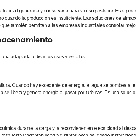
ctricidad generada y conservarla para su uso posterior. Este proc
ro cuando la producción es insuficiente. Las soluciones de almace
no que también permiten a las empresas industriales controlar mej
lmacenamiento
una adaptada a distintos usos y escalas:
e altura. Cuando hay excedente de energía, el agua se bombea al 
a se libera y genera energía al pasar por turbinas. Es una solució
química durante la carga y la reconvierten en electricidad al descar
respuesta y adaptabilidad a distintas escalas, desde instalacione